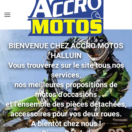
Skip to main content
BIENVENUE CHEZ ACCRO MOTOS
HALLUIN
Vous trouverez sur le site tous nos
services,
nos meilleures propositions de
motos d'occasions
et l'ensemble des pièces détachées,
accessoires pour vos deux roues.
A bientôt chez nous !